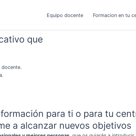
Equipo docente
Formacion en tu c
cativo que
 docente.
a.
formación para ti o para tu cen
me a alcanzar nuevos objetivos
esionales y mejores personas
, que os guiarán a introducir