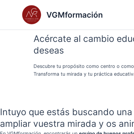
Ir
al
VGMformación
contenido
Acércate al cambio edu
deseas
Descubre tu propósito como centro o como
Transforma tu mirada y tu práctica educativ
ACOMPÁÑAME A TODO ELLO
Intuyo que estás buscando una 
ampliar vuestra mirada y os ani
En VGMformación, encontrarás un
equipo de buenos prof